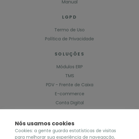
Manual
LGPD
Termo de Uso
Política de Privacidade
SOLUÇÕES
Módulos ERP
TMS
PDV - Frente de Caixa
E-commerce
Conta Digital
WMS
Gestão de Produção
Nós usamos cookies
Cookies: a gente guarda estatísticas de visitas
para melhorar sua experiência de navegação,